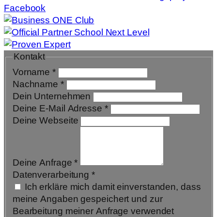
Facebook
Kontakt
Vorname
*
Nachname
*
Dein Unternehmen
Deine E-Mail Adresse
*
Deine Webseite
Deine Anfrage
*
Datenverarbeitung
*
Ich erkläre mich damit einverstanden, dass
meine Angaben gespeichert und zur
Bearbeitung meiner Anfrage verwendet