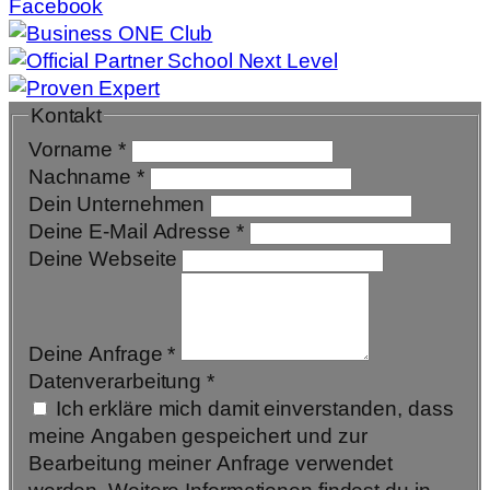
Facebook
Kontakt
Vorname
*
Nachname
*
Dein Unternehmen
Deine E-Mail Adresse
*
Deine Webseite
Deine Anfrage
*
Datenverarbeitung
*
Ich erkläre mich damit einverstanden, dass
meine Angaben gespeichert und zur
Bearbeitung meiner Anfrage verwendet